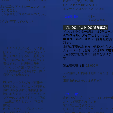
DMマニュアル 70090J
DAD e-learning 70551-1
次および二次ケア・トレーニング、ま
エンサイクロペディア 70034J
していること。
あるか診断し、医師の署名の入った
【所要日数】
7日～
（自宅自習要）
ダイブが完了していること。
プレIDC, ポストIDC (追加講習)
インストラクター試験では
DMコー
の
24スキル
、
ダイブセオリー
及び
REDコース
の
レスキュー課題
も必須
題です。
上記に不安のある方、
他団体
からク
「ＰＡＤＩスノーケルガイド」
スオーバーされる方、又は IDCで
補
はスノーケリング事業を行うに
が必要な方
は別途追加
講習を承りま
際してガイドするのに必要な知
す。
識・技能があることを認定する
資格です。 沖縄県の条例でス
追加講習費 １日
28,000
円
ノーケリング業・プレジャーボ
ート提供業などを申請する際に
その他詳しい内容はお問い合わせ下
必要となる資格です。
い
那覇市内のホテルは送迎無料
PADIスノーケルガイド資格を
取得すると、ダイビング指導団
体PADIが提供する賠償責任保
険に加入でき、スノーケリング
【対 象】
ツアーのプロガイドとして正式
①PADIダイブマスター、または他
な活動ができます。(日本国内
ルとして認定されている。
限定)
②18歳以上であること。
PADI ジャパンにプロメンバー
③ナイト・ダイビング、ディープ・
として登録されます。
ター・ナビゲーションを含めた、ロ