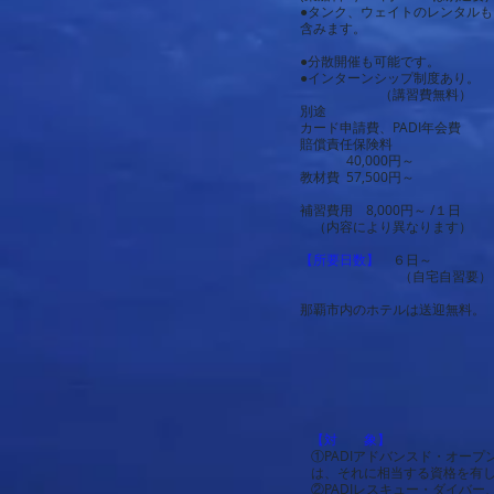
●タンク、ウェイトのレンタルも
含みます。
●分散開催も可能です。
●インターンシップ制度あり。
（講習費無料）
別途
カード申請費、PADI年会費
賠償責任保険料
40,000円～
教材費 57,500円～
補習費用 8,000円～
/１日
（内容により異なります）
【所要日数】
６日～
（自宅自習要）
那覇市内のホテルは送迎無料。
【対 象】
①PADIアドバンスド・オー
は、それに相当する資格を有
②PADIレスキュー・ダイバ