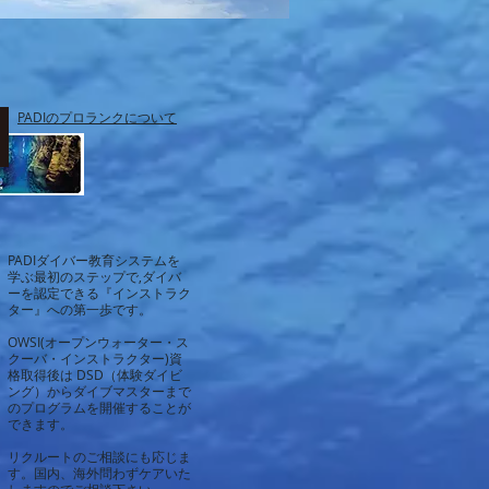
​PADIのプロランクについて
PADIダイバー教育システムを
学ぶ最初のステップで,ダイバ
ーを認定できる『インストラク
ター』への第一歩です。
OWSI(オープンウォーター・ス
クーバ・インストラクター)資
格取得後は DSD（体験ダイビ
ング）からダイブマスターまで
のプログラムを開催することが
できます。
リクルートのご相談にも応じま
す。国内、海外問わずケアいた