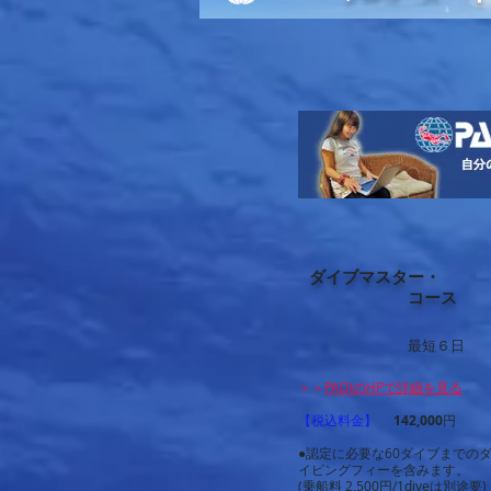
ダイブマスター・
コース
最短６日
＞＞
PADIのHPで詳細を見る
【税込料金】
142,000
円
●認定に必要な60ダイブまでの
イビングフィーを含みます。
(乗船料 2,500円/1diveは別途要)