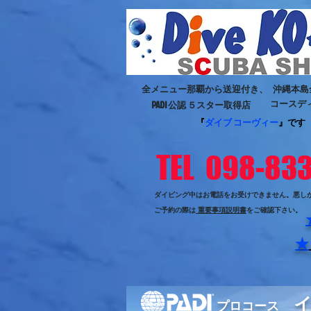
全メニュー那覇から送迎付き、
沖縄本島
コースデ
PADI 公認 ５スター取得店
『
ダイブ コーヴィー
』です
TEL 098-83
ダイビング中はお電話をお受けできません。
悪し
ご予約の際は
重要事項説明書
をご確認下さい。
★
プロコース