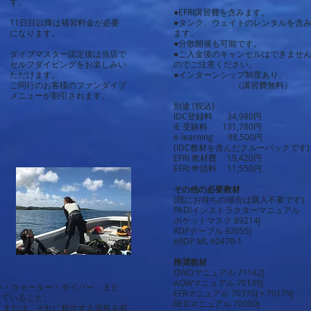
す。
●EFRI講習費を含みます。
11日目以降は補習料金が必要
●タンク、ウェイトのレンタルを含
になります。
ます。
●分散開催も可能です。
ダイブマスター認定後は当店で
​●ご入金後のキャンセルはできませ
セルフダイビングをお楽しみい
のでご注意ください。
ただけます。
●インターンシップ制度あり。
ご同行のお客様のファンダイブ
（講習費無料）
メニューが割引されます。
別途 (税込)
IDC登録料 34,980円
IE 受験料 131,780円
e-learning 98,500円
(IDC教材を含んだクルーパックです)
EFRI 教材費 19,420円
EFRI 申請料 11,550円
その他の必要教材
(既にお持ちの場合は購入不要です)
PADIインストラクターマニュアル
ポケットマスク 89214J
RDPテーブル 92055J
eRDP ML 60470-1
推奨教材
OWDマニュアル 71142J
AOWマニュアル 70139J
プン・ウォーター・ダイバー、また
EFRマニュアル 70370J + 70179J
していること。
REDマニュアル 70080J
ー、または、それに相当する資格を有