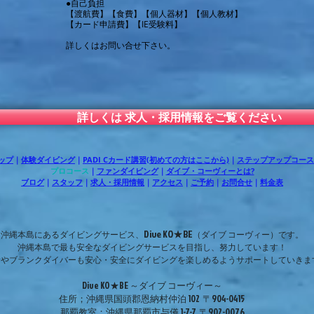
●自己負担
【渡航費】【食費】【個人器材】【個人教材】
【カード申請費】【IE受験料】
詳しくはお問い合せ下さい。
詳しくは 求人・採用情報をご覧ください
ップ
｜
体験ダイビング
｜
PADI Cカード講習(初めての方はここから)
｜
ステップアップコース
プロコース
｜
ファンダイビング
｜
ダイブ・コーヴィーとは?
ブログ
｜
スタッフ
｜
求人・採用情報
｜
アクセス
｜
ご予約
｜
お問合せ
｜
料金表
Dive KO★BE
沖縄本島にあるダイビングサービス、
（ダイブ コーヴィー）です。
沖縄本島で最も安全なダイビングサービスを目指し、努力しています！
者やブランクダイバーも安心・安全にダイビングを楽しめるようサポートしていきま
Dive KO★BE ～ダイブ コーヴィー～
住所；沖縄県国頭郡恩納村仲泊 102 〒904-0415
那覇教室；沖縄県那覇市与儀 1-7-7 〒902-0076