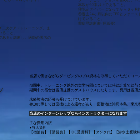
本数が60本以上であること。
④認定ダイバーになってから６ヶ月
⑤過去24ヶ月以内にCPRとファー
けていること。
⑥病歴診断書 (原紙要)
よび二次ケア・トレーニング、ま
いること。
であるか診断し、医師の署名の
）
当店で働きながらダイビングのプロ資格を取得していただくコー
期間中、トレーニング以外の実労時間については時給計算で給与
プ
期間中の宿舎は当店提携のゲストハウスになります。費用は当店
未経験者の応募も受けつけています。
参加に際しては面接による選考があり、面接地は沖縄本島、東京
当店のインターンシップならインストラクターになれます
主な費用内訳
●当店負担
【宿泊費】【講習費】【IDC受講料】【タンク代】【潜水士受験