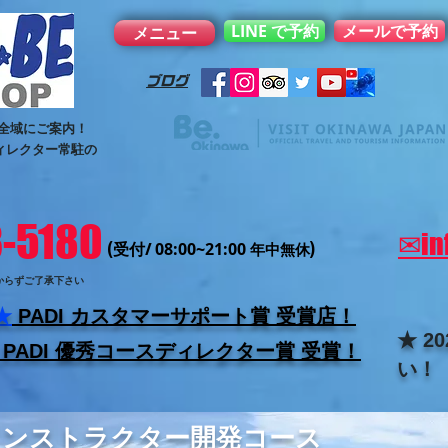
LINE で予約
メールで予約
メニュー
ブログ
全域にご案内！
ィレクター常駐の
3-5180
✉
in
(
/
)
受付
08:00~21:00
年中無休
からずご了承下さい
★
PADI カスタマーサポート賞
受賞店！
★ 2
PADI 優秀コースディレクター賞 受賞！
い！
インストラクター開発コース