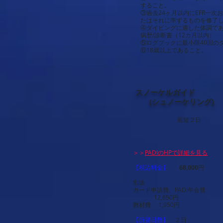
すること。
③過去24ヶ月以内にEFR一
たはそれに準ずるものを修了
④ダイビングに適した体調で
病歴/診断書（12カ月以内）
⑤ログブックに最小限40回の
⑥18歳以上であること。
スノーケルガイド
(シュノーケリング)
​ 最短２日
＞＞
PADIのHPで詳細を見る
【税込料金】
68,000
円
別途
カード申請費、PADI年会費
12,650円
教材費 1,950円
【所要日数】
２日