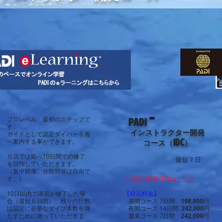
PADI
プロレベル、最初のステップで
す。
インストラクター開発
ガイドとして認定ダイバーを海
IDC
へ案内する事ができます。
コース（
）
当店では延べ10日間での修了
最短７日
を目指していただきます。
（集中開催、分散開催は自由で
す。）
>>2024 開催日程はこちら
10日以内で講習が修了した場
【税込料金】
合（最短６日間）、残りの日数
昼間コース 7
日間
198,800
円
ダ
は認定に必要なダイブ本数を満
夜間コース 14日間
242,000
円
たすために潜っていただきま
週末コース 7日間
242,000
円