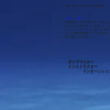
那覇市内のホテルは送迎無料。
【対 象】
①
過去24ヶ月以内にEFR一次お
たはそれに準ずるものを修了して
②シュノーケリングに適した体調
入った病歴/診断書（12カ月以内
③18歳以上であること。
ダイブマスター
インストラクター
インターンシッ