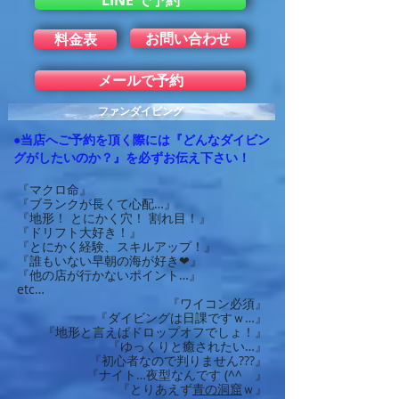
LINE で予約
お問い合わせ
料金表
メールで予約
ファンダイビング
●当店へご予約を頂く際には『どんなダイビン
グがしたいのか？』を必ずお伝え下さい！
『マクロ命』
『ブランクが長くて心配…』
『地形！ とにかく穴！ 割れ目！』
『ドリフト大好き！』
『とにかく経験、スキルアップ！』
『誰もいない早朝の海が好き❤』
『他の店が行かないポイント…』
etc…
『ワイコン必須』
『ダイビングは日課ですｗ…』
『地形と言えばドロップオフでしょ！』
『ゆっくりと癒されたい…』
『初心者なので判りません???』
『ナイト…夜型なんです (^^ゞ』
『とりあえず
青の洞窟
ｗ』