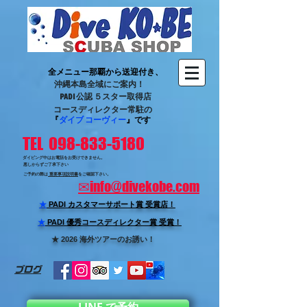
全メニュー那覇から送迎付き、
沖縄本島全域にご案内！
PADI 公認 ５スター取得店
コースディレクター常駐の
『
ダイブ コーヴィー
』です
TEL 098-833-5180
ダイビング中はお電話をお受けできません。
悪しからずご了承下さい
ご予約の際は
重要事項説明書
をご確認下さい。
✉
info@divekobe.com
★
PADI カスタマーサポート賞
受賞店！
★
PADI 優秀コースディレクター賞 受賞！
★ 2026 海外ツアーのお誘い！
ブログ