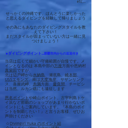
etc…
せっかくの沖縄です。ほんとうに楽しかった
と思えるダイビングを経験して帰りましょう
その為にもあなたのダイビングスタイルを教
えて下さい！
まだスタイルが固まっていない方は一緒に見
つけましょう！
●ダイビングポイント…
那覇市内からの送迎付き
当店は広くて細かい守備範囲が自慢です。メ
インとなるのは 本島中部の
万座
方面や恩納村
真栄田
ですが、
北は辺戸岬から
水納島
、瀬底島、
崎本部
、
USSエモンズ
。南は
大度海岸
、サザンリンク
ス、喜屋武岬、
糸満
方面、
慶良間
、チービシ
は当然、ルカン礁にも遠征します
恩名ポイント
や崎山ポイント、古宇利島トケ
イ浜など那覇のショップがあまり行かないポ
イントにもご案内しています。『本島のポイ
ントを制覇したい！』と言うお客様、ぜひお
声掛けください
☆
Divingirl Yuka のポイント紹
介はこちら
（You Tubeに移動