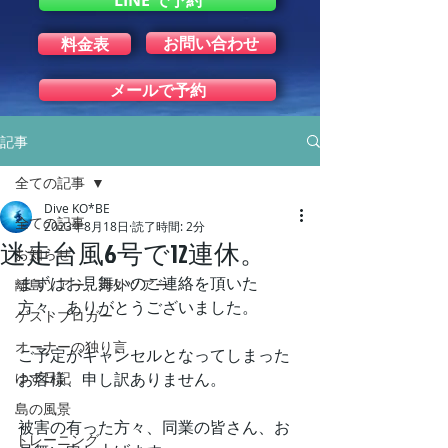
LINE で予約
お問い合わせ
料金表
メールで予約
記事
全ての記事
Dive KO*BE
全ての記事
2023年8月18日
読了時間: 2分
迷走台風6号で12連休。
お知らせ
まずはお見舞いのご連絡を頂いた
離島ツアー、海外ツアー
方々、ありがとうございました。
ゲストブロガー
オーナーの独り言
ご予定がキャンセルとなってしまった
ゆず日記
お客様、申し訳ありません。
島の風景
被害の有った方々、同業の皆さん、お
トレーニング