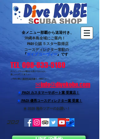
全メニュー那覇から送迎付き、
沖縄本島全域にご案内！
PADI 公認 ５スター取得店
コースディレクター常駐の
『
ダイブ コーヴィー
』です
TEL 098-833-5180
ダイビング中はお電話をお受けできません。
悪しからずご了承下さい
ご予約の際は
重要事項説明書
をご確認下さい。
✉
info@divekobe.com
★
PADI カスタマーサポート賞
受賞店！
★
PADI 優秀コースディレクター賞 受賞！
★ 2026 海外ツアーのお誘い！
ブログ