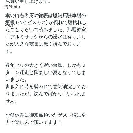
見舞い申し上げます。
海Photo
幸いにも当店の被害は恩納店駐車場の
インストラクター開発コース
垣根 (ハイビスカス) が倒れて塩枯れし
PADI
たことくらいで済みました。那覇教室
もアルミサッシからの浸水は有りまし
たが大きな被害は無く済んでおりま
す。
数年ぶりの大きく遅い台風、しかもＵ
ターン迷走と悩ましい夏となってしま
いました。
書き入れ時を襲われて意気消沈してお
りましたが、沈んでばかりもいられま
せん。
お盆休みに御来島頂いたゲスト様に全
力で楽しんで頂いてます！