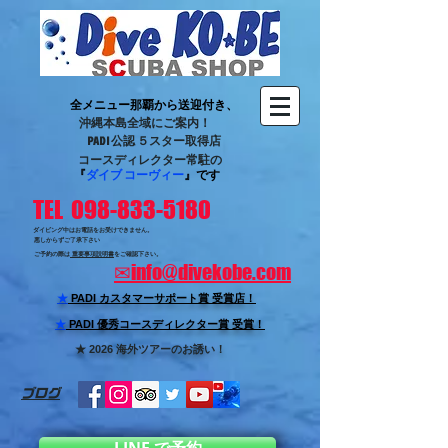
全メニュー那覇から送迎付き、
沖縄本島全域にご案内！
PADI 公認 ５スター取得店
コースディレクター常駐の
『
ダイブ コーヴィー
』です
TEL 098-833-5180
ダイビング中はお電話をお受けできません。
悪しからずご了承下さい
ご予約の際は
重要事項説明書
をご確認下さい。
✉
info@divekobe.com
★
PADI カスタマーサポート賞
受賞店！
★
PADI 優秀コースディレクター賞 受賞！
★ 2026 海外ツアーのお誘い！
ブログ