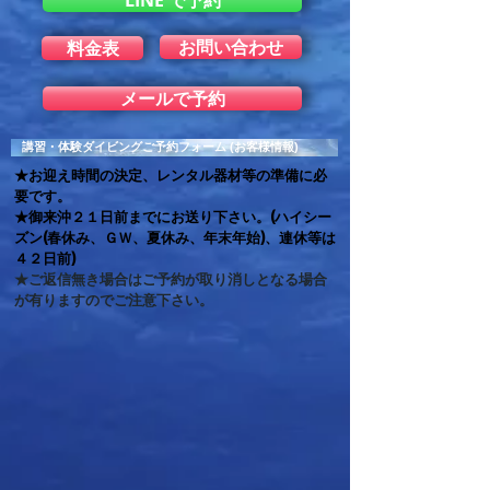
LINE で予約
お問い合わせ
料金表
メールで予約
講習・体験ダイビングご予約フォーム (お客様情報)
★お迎え時間の決定、レンタル器材等の準備に必
要です。
★御来沖２１日前までにお送り下さい。(ハイシー
ズン(春休み、ＧＷ、夏休み、年末年始)、連休等は
４２日前)
★ご返信無き場合はご予約が取り消しとなる場合
が有りますのでご注意下さい。