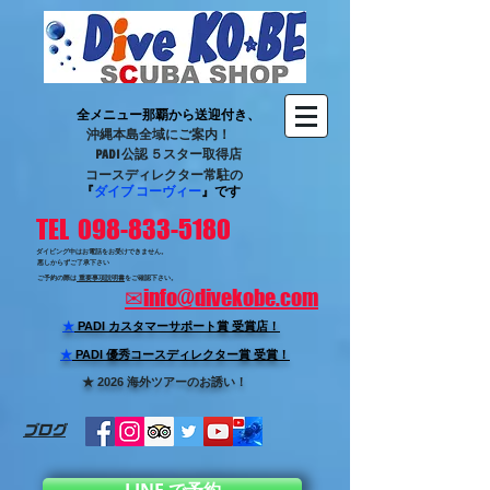
全メニュー那覇から送迎付き、
沖縄本島全域にご案内！
PADI 公認 ５スター取得店
コースディレクター常駐の
『
ダイブ コーヴィー
』です
TEL 098-833-5180
ダイビング中はお電話をお受けできません。
悪しからずご了承下さい
ご予約の際は
重要事項説明書
をご確認下さい。
✉
info@divekobe.com
★
PADI カスタマーサポート賞
受賞店！
★
PADI 優秀コースディレクター賞 受賞！
★ 2026 海外ツアーのお誘い！
ブログ