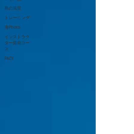
島の風景
トレーニング
海Photo
インストラク
ター開発コー
ス
PADI