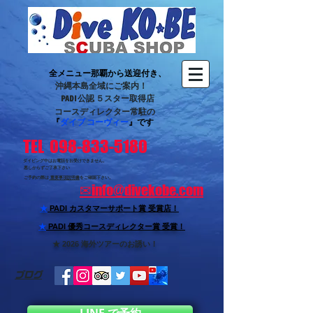
全メニュー那覇から送迎付き、
沖縄本島全域にご案内！
PADI 公認 ５スター取得店
コースディレクター常駐の
『
ダイブ コーヴィー
』です
TEL 098-833-5180
ダイビング中はお電話をお受けできません。
悪しからずご了承下さい
ご予約の際は
重要事項説明書
をご確認下さい。
✉
info@divekobe.com
★
PADI カスタマーサポート賞
受賞店！
★
PADI 優秀コースディレクター賞 受賞！
★ 2026 海外ツアーのお誘い！
ブログ