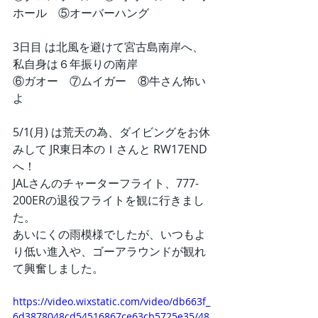
ホール　⑤オーバーハング
3日目 は北風を避けて宮古島南岸へ、
私自身は６年振りの南岸
⑥ガオー　⑦ムイガー　⑧牛さん怖い
よ
5/1(月) は荒天の為、ダイビングをお休
みして JR東日本のＩさんと RW17END 
へ！
JALさんのチャーターフライト、777-
200ERの退役フライトを観に行きまし
た。
あいにくの雨模様でしたが、いつもよ
り低い進入や、ゴーアラウンドが観れ
て興奮しました。
https://video.wixstatic.com/video/db663f_
6d3878048cd54516867ce63cb5725e35/48