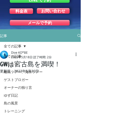
LINE で予約
お問い合わせ
料金表
メールで予約
記事
全ての記事
Dive KO*BE
全ての記事
2023年5月18日
読了時間: 2分
GWは宮古島を満喫！
お知らせ
更新日：
2023年5月30日
離島ツアー、海外ツアー
ゲストブロガー
オーナーの独り言
ゆず日記
島の風景
トレーニング