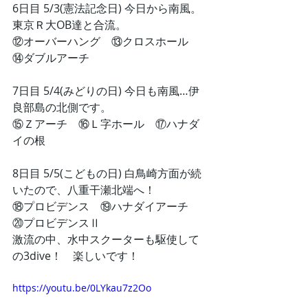
6日目 5/3(憲法記念日) 今日から南風。
東京Ｒ大OB達と合流。
⑫オーバーハング　⑬クロスホール　
⑭ダブルアーチ
7日目 5/4(みどりの日) 今日も南風…伊
良部島の北側です。
⑮Ｚアーチ　⑯Ｌ字ホール　⑰ハナダ
イの根
8日目 5/5(こどもの日) 白鳥崎方面が続
いたので、八重干瀬北端へ！
⑱プロビデンス　⑲ハナダイアーチ　
⑳プロビデンスⅡ
激流の中、水中スクーターも駆使して
の3dive！　楽しいです！
https://youtu.be/0LYkau7z2Oo