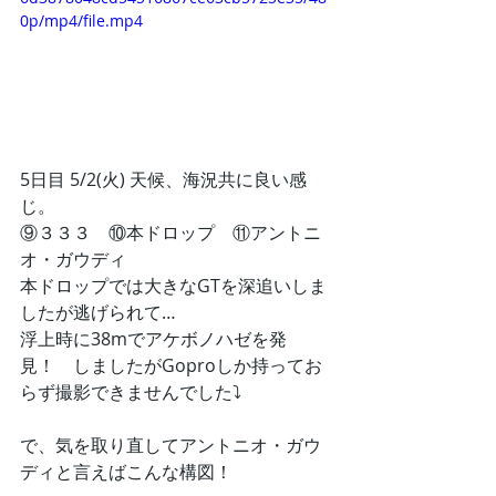
0p/mp4/file.mp4
5日目 5/2(火) 天候、海況共に良い感
じ。
⑨３３３　⑩本ドロップ　⑪アントニ
オ・ガウディ
本ドロップでは大きなGTを深追いしま
したが逃げられて…
浮上時に38mでアケボノハゼを発
見！　しましたがGoproしか持ってお
らず撮影できませんでした⤵
で、気を取り直してアントニオ・ガウ
ディと言えばこんな構図！