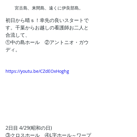
宮古島、来間島、遠くに伊良部島。
初日から晴ｓ！幸先の良いスタートで
す。千葉からお越しの看護師お二人と
合流して、
①中の島ホール　②アントニオ・ガウ
ディ。
https://youtu.be/CZdEOxHoghg
2日目 4/29(昭和の日)
③クロスホール　④L字ホール～ワープ