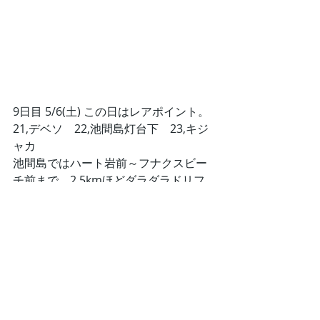
9日目 5/6(土) この日はレアポイント。
21,デベソ　22,池間島灯台下　23,キジ
ャカ
池間島ではハート岩前～フナクスビー
チ前まで、2.5kmほどダラダラドリフ
ト(笑)
ダラダラ感が半端ない姿を盗撮されて
ました…
良く言えば『究極の中性浮力』です
が…やる気が伝わってこない(笑)
https://video.wixstatic.com/video/db663f_