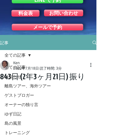
LINE で予約
お問い合わせ
料金表
メールで予約
記事
全ての記事
Ken
全ての記事
2022年7月18日
読了時間: 3分
843日 (2年3ヶ月21日) 振り
お知らせ
離島ツアー、海外ツアー
ゲストブロガー
オーナーの独り言
ゆず日記
島の風景
トレーニング