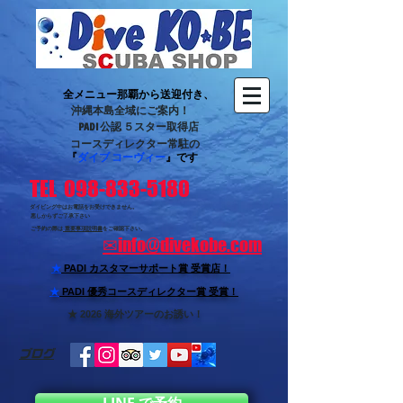
全メニュー那覇から送迎付き、
沖縄本島全域にご案内！
PADI 公認 ５スター取得店
コースディレクター常駐の
『
ダイブ コーヴィー
』です
TEL 098-833-5180
ダイビング中はお電話をお受けできません。
悪しからずご了承下さい
ご予約の際は
重要事項説明書
をご確認下さい。
✉
info@divekobe.com
★
PADI カスタマーサポート賞
受賞店！
★
PADI 優秀コースディレクター賞 受賞！
★ 2026 海外ツアーのお誘い！
ブログ