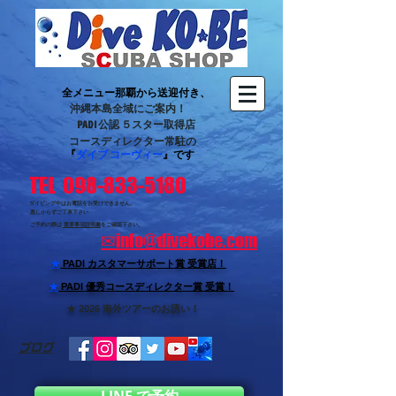
全メニュー那覇から送迎付き、
沖縄本島全域にご案内！
PADI 公認 ５スター取得店
コースディレクター常駐の
『
ダイブ コーヴィー
』です
TEL 098-833-5180
ダイビング中はお電話をお受けできません。
悪しからずご了承下さい
ご予約の際は
重要事項説明書
をご確認下さい。
✉
info@divekobe.com
★
PADI カスタマーサポート賞
受賞店！
★
PADI 優秀コースディレクター賞 受賞！
★ 2026 海外ツアーのお誘い！
ブログ