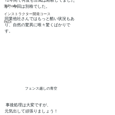
12年間で何度も台風は経験してました
海Photo
が、今回は別格でした。
インストラクター開発コース
同業他社さんではもっと酷い状況もあ
PADI
り、自然の驚異に唯々驚くばかりで
す。
フェンス越しの青空
 事後処理は大変ですが、
元気出して頑張りましょう！