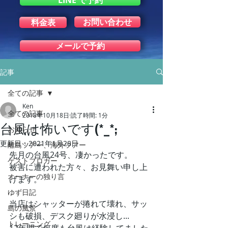
LINE で予約
お問い合わせ
料金表
メールで予約
記事
全ての記事
Ken
全ての記事
2018年10月18日
読了時間: 1分
台風は怖いです(*_*;
お知らせ
更新日：
2021年1月28日
離島ツアー、海外ツアー
先月の台風24号、凄かったです。
ゲストブロガー
被害に遭われた方々、お見舞い申し上
オーナーの独り言
げます。
ゆず日記
当店はシャッターが捲れて壊れ、サッ
島の風景
シも破損、デスク廻りが水浸し...
トレーニング