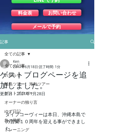
LINE で予約
お問い合わせ
料金表
メールで予約
記事
全ての記事
Ken
全ての記事
2017年6月18日
読了時間: 1分
ゲストブログページを追
お知らせ
加しました。
離島ツアー、海外ツアー
ゲストブロガー
更新日：
2021年1月28日
オーナーの独り言
ゆず日記
ダイブコーヴィーは本日、沖縄本島で
島の風景
の営業１０周年を迎える事ができまし
た。
トレーニング