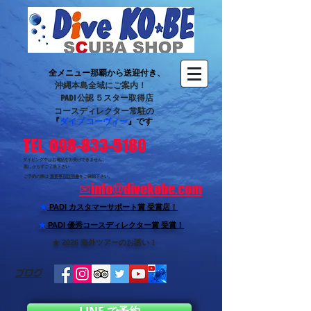
全メニュー那覇から送迎付き、
沖縄本島全域にご案内！
PADI 公認 ５スター取得店
コースディレクター常駐の
『
ダイブ コーヴィー
』です
TEL 098-833-5180
ダイビング中はお電話をお受けできません。
悪しからずご了承下さい
ご予約の際は
重要事項説明書
をご確認下さい。
✉
info@divekobe.com
★
PADI カスタマーサポート賞
受賞店！
★
PADI 優秀コースディレクター賞 受賞！
★ 2026 海外ツアーのお誘い！
ブログ