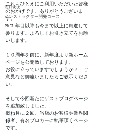
これもひとえにご利用いただいた皆様
海Photo
のおかげです。ありがとうございま
インストラクター開発コース
す。
１１年目以降も今まで以上に精進して
PADI
参ります。よろしくお引き立てをお願
いします。
１０周年を前に、新年度より新ホーム
ページを公開致しております。
お役に立っていますでしょうか？　ご
意見など御座いましたらご教示くださ
い。
そして今回新たにゲストブログページ
を追加致しました。
概ね月に２回、当店のお客様や業界関
係者、有名ブロガーに執筆頂くページ
です。