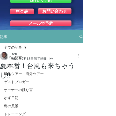
LINE で予約
お問い合わせ
料金表
メールで予約
記事
全ての記事
Ken
全ての記事
2021年7月18日
読了時間: 1分
夏本番！台風も来ちゃう
お知らせ
し!!
離島ツアー、海外ツアー
ゲストブロガー
オーナーの独り言
ゆず日記
島の風景
トレーニング