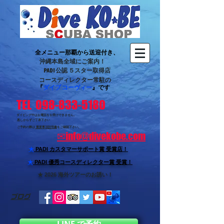
全メニュー那覇から送迎付き、
沖縄本島全域にご案内！
PADI 公認 ５スター取得店
コースディレクター常駐の
『
ダイブ コーヴィー
』です
TEL 098-833-5180
ダイビング中はお電話をお受けできません。
悪しからずご了承下さい
ご予約の際は
重要事項説明書
をご確認下さい。
✉
info@divekobe.com
★
PADI カスタマーサポート賞
受賞店！
★
PADI 優秀コースディレクター賞 受賞！
★ 2026 海外ツアーのお誘い！
ブログ